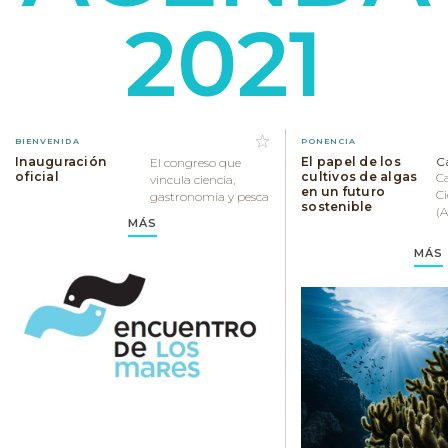
2021
BIENVENIDA
PONENCIA
Inauguración
El papel de los
C
El congreso que
oficial
cultivos de algas
Ca
vincula ciencia,
en un futuro
Ci
gastronomía y pesca
sostenible
(A
MÁS
MÁS