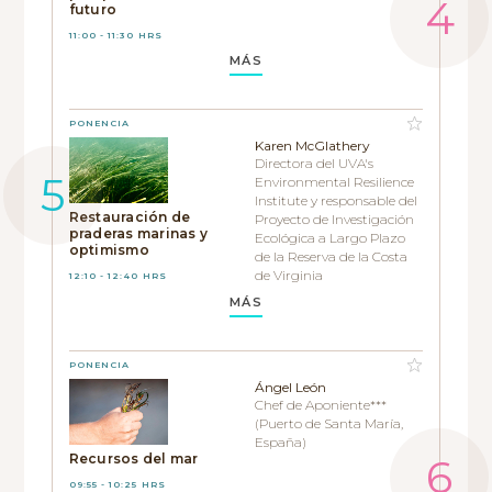
futuro
11:00 - 11:30 HRS
MÁS
PONENCIA
Karen McGlathery
Directora del UVA's
Environmental Resilience
Institute y responsable del
Restauración de
Proyecto de Investigación
praderas marinas y
Ecológica a Largo Plazo
optimismo
de la Reserva de la Costa
de Virginia
12:10 - 12:40 HRS
MÁS
PONENCIA
Ángel León
Chef de Aponiente***
(Puerto de Santa María,
España)
Recursos del mar
09:55 - 10:25 HRS