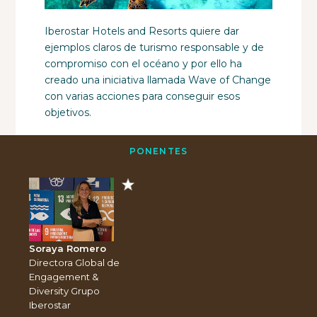
Iberostar Hotels and Resorts quiere dar
ejemplos claros de turismo responsable y de
compromiso con el océano y por ello ha
creado una iniciativa llamada Wave of Change
con varias acciones para conseguir esos
objetivos.
PONENTES
Soraya Romero
Directora Global de
Engagement &
Diversity Grupo
Iberostar