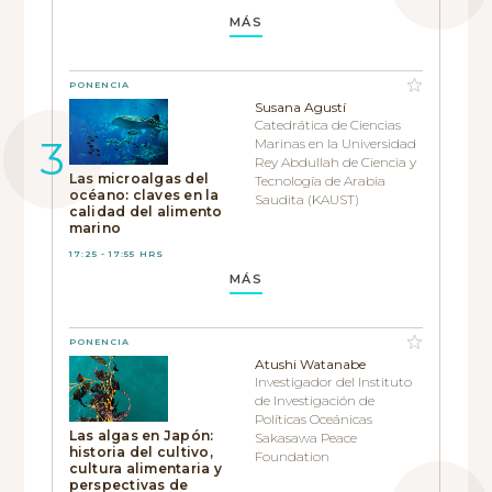
MÁS
PONENCIA
Susana Agustí
Catedrática de Ciencias
Marinas en la Universidad
Rey Abdullah de Ciencia y
Las microalgas del
Tecnología de Arabia
océano: claves en la
Saudita (KAUST)
calidad del alimento
marino
17:25 - 17:55 HRS
MÁS
PONENCIA
Atushi Watanabe
Investigador del Instituto
de Investigación de
Políticas Oceánicas
Las algas en Japón:
Sakasawa Peace
historia del cultivo,
Foundation
cultura alimentaria y
perspectivas de