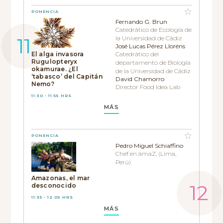
PONENCIA
Fernando G. Brun
Catedrático de Ecología de
la Universidad de Cádiz
José Lucas Pérez Lloréns
El alga invasora
Catedrático del
Rugulopteryx
departamento de Biología
okamurae. ¿El
de la Universidad de Cádiz
‘tabasco’ del Capitán
David Chamorro
Nemo?
Director Food Idea Lab
11:30 - 11:55 HRS
MÁS
PONENCIA
Pedro Miguel Schiaffino
Chef en ámaZ, (Lima,
Perú)
Amazonas, el mar
desconocido
11:35 - 12:05 HRS
MÁS