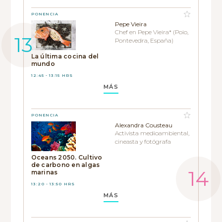
PONENCIA
Pepe Vieira
Chef en Pepe Vieira* (Poio,
Pontevedra, España)
La última cocina del
mundo
12:45 - 13:15 HRS
MÁS
PONENCIA
Alexandra Cousteau
Activista medioambiental,
cineasta y fotógrafa
Oceans 2050. Cultivo
de carbono en algas
marinas
13:20 - 13:50 HRS
MÁS