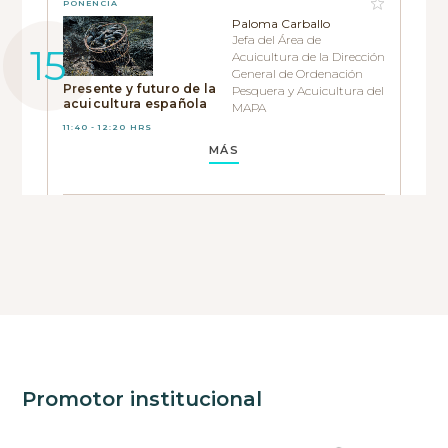
PONENCIA
Paloma Carballo
Jefa del Área de
Acuicultura de la Dirección
General de Ordenación
Presente y futuro de la
Pesquera y Acuicultura del
acuicultura española
MAPA
11:40 - 12:20 HRS
MÁS
Promotor institucional