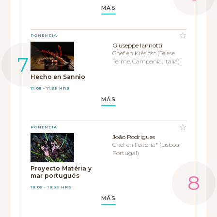
MÁS
PONENCIA
Giuseppe Iannotti
Chef en Krèsios* (Telese
Terme, Campania, Italia)
Hecho en Sannio
11:05 - 11:35 HRS
MÁS
PONENCIA
João Rodrigues
Chef en Feitoria* (Lisboa,
Portugal)
Proyecto Matéria y
mar portugués
18:05 - 18:35 HRS
MÁS