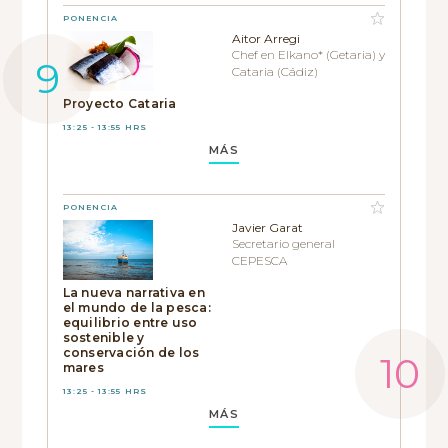
PONENCIA
Aitor Arregi
Chef en Elkano* (Getaria) y
Cataria (Cádiz)
Proyecto Cataria
13:25 - 13:55 HRS
MÁS
PONENCIA
Javier Garat
Secretario general
CEPESCA
La nueva narrativa en
el mundo de la pesca:
equilibrio entre uso
sostenible y
conservación de los
mares
13:25 - 13:55 HRS
MÁS