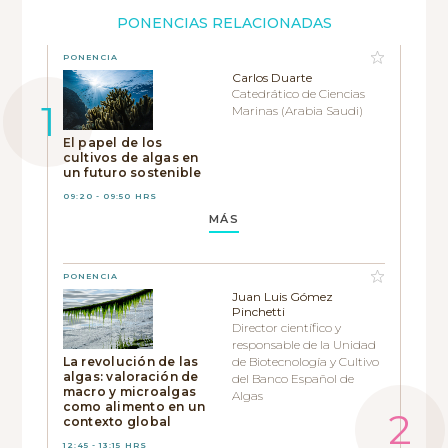
PONENCIAS RELACIONADAS
PONENCIA
Carlos Duarte
Catedrático de Ciencias
Marinas (Arabia Saudi)
El papel de los
cultivos de algas en
un futuro sostenible
09:20 - 09:50 HRS
MÁS
PONENCIA
Juan Luis Gómez
Pinchetti
Director científico y
responsable de la Unidad
La revolución de las
de Biotecnología y Cultivo
algas: valoración de
del Banco Español de
macro y microalgas
Algas
como alimento en un
contexto global
12:45 - 13:15 HRS