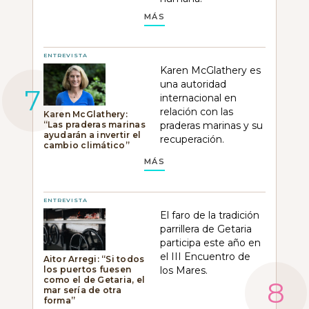
MÁS
ENTREVISTA
Karen McGlathery es
una autoridad
internacional en
relación con las
Karen McGlathery:
“Las praderas marinas
praderas marinas y su
ayudarán a invertir el
recuperación.
cambio climático”
MÁS
ENTREVISTA
El faro de la tradición
parrillera de Getaria
participa este año en
el III Encuentro de
Aitor Arregi: “Si todos
los puertos fuesen
los Mares.
como el de Getaria, el
mar sería de otra
forma”