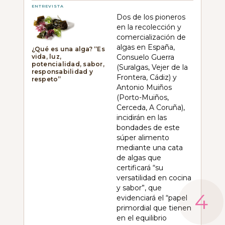
ENTREVISTA
Dos de los pioneros
en la recolección y
comercialización de
algas en España,
¿Qué es una alga? “Es
vida, luz,
Consuelo Guerra
potencialidad, sabor,
(Suralgas, Vejer de la
responsabilidad y
Frontera, Cádiz) y
respeto”
Antonio Muiños
(Porto-Muiños,
Cerceda, A Coruña),
incidirán en las
bondades de este
súper alimento
mediante una cata
de algas que
certificará “su
versatilidad en cocina
y sabor”, que
evidenciará el “papel
primordial que tienen
en el equilibrio