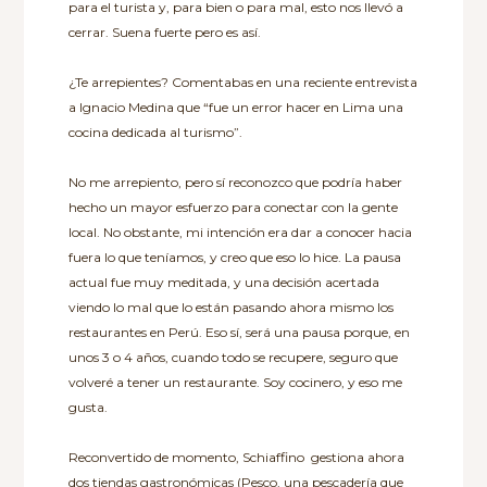
para el turista y, para bien o para mal, esto nos llevó a
cerrar. Suena fuerte pero es así.
¿Te arrepientes? Comentabas en una reciente entrevista
a Ignacio Medina que “fue un error hacer en Lima una
cocina dedicada al turismo”.
No me arrepiento, pero sí reconozco que podría haber
hecho un mayor esfuerzo para conectar con la gente
local. No obstante, mi intención era dar a conocer hacia
fuera lo que teníamos, y creo que eso lo hice. La pausa
actual fue muy meditada, y una decisión acertada
viendo lo mal que lo están pasando ahora mismo los
restaurantes en Perú. Eso sí, será una pausa porque, en
unos 3 o 4 años, cuando todo se recupere, seguro que
volveré a tener un restaurante. Soy cocinero, y eso me
gusta.
Reconvertido de momento, Schiaffino gestiona ahora
dos tiendas gastronómicas (Pesco, una pescadería que