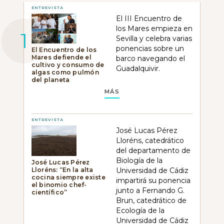
ENTREVISTA
El III Encuentro de
los Mares empieza en
Sevilla y celebra varias
ponencias sobre un
El Encuentro de los
Mares defiende el
barco navegando el
cultivo y consumo de
Guadalquivir.
algas como pulmón
del planeta
MÁS
ENTREVISTA
José Lucas Pérez
Lloréns, catedrático
del departamento de
Biología de la
José Lucas Pérez
Lloréns: “En la alta
Universidad de Cádiz
cocina siempre existe
impartirá su ponencia
el binomio chef-
junto a Fernando G.
científico”
Brun, catedrático de
Ecología de la
Universidad de Cádiz