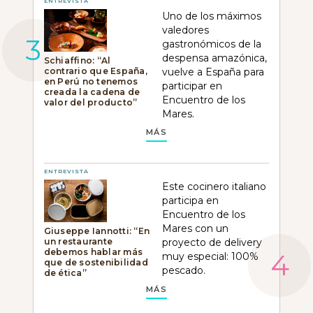
ENTREVISTA
Uno de los máximos
valedores
gastronómicos de la
despensa amazónica,
Schiaffino: “Al
contrario que España,
vuelve a España para
en Perú no tenemos
participar en
creada la cadena de
Encuentro de los
valor del producto”
Mares.
MÁS
ENTREVISTA
Este cocinero italiano
participa en
Encuentro de los
Mares con un
Giuseppe Iannotti: “En
un restaurante
proyecto de delivery
debemos hablar más
muy especial: 100%
que de sostenibilidad
pescado.
de ética”
MÁS