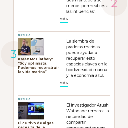
menos permeables a
las influencias”.
MÁS
NOTICIA
La siembra de
praderas marinas
puede ayudar a
recuperar esto
Karen McGlathery:
“Soy optimista.
espacios claves en la
Podemos reconstruir
biodiversidad marina
la vida marina”
y la economía azul.
MÁS
NOTICIA
El investigador Atushi
Watanabe remarca la
necesidad de
compartir
El cultivo de algas
necesita de la
conocimientos para