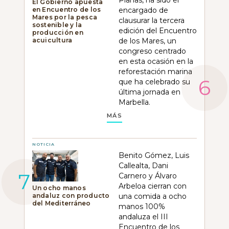
Planas, ha sido el
El Gobierno apuesta
en Encuentro de los
encargado de
Mares por la pesca
clausurar la tercera
sostenible y la
edición del Encuentro
producción en
acuicultura
de los Mares, un
congreso centrado
en esta ocasión en la
reforestación marina
que ha celebrado su
última jornada en
Marbella.
MÁS
NOTICIA
Benito Gómez, Luis
Callealta, Dani
Carnero y Álvaro
Arbeloa cierran con
Un ocho manos
andaluz con producto
una comida a ocho
del Mediterráneo
manos 100%
andaluza el III
Encuentro de los