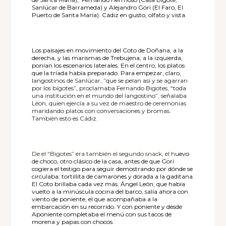
Sanlúcar de Barrameda) y Alejandro Gori (El Faro, El
Puerto de Santa María). Cádiz en gusto, olfato y vista.
Los paisajes en movimiento del Coto de Doñana, a la
derecha, y las marismas de Trebujena, a la izquierda,
ponían los escenarios laterales. En el centro, los platos
que la tríada había preparado. Para empezar, claro,
l
angostinos de Sanlúcar, ”que se pelan así y se agarran
por los bigotes”, proclamaba Fernando Bigotes, “toda
una institución en el mundo del langostino”, señalaba
Léon, quien ejercía a su vez de maestro de ceremonias
maridando platos con conversaciones y bromas.
También esto es Cádiz.
De el “Bigotes” era también el segundo snack, el h
uevo
de choco, otro clásico de la casa, antes de que Gori
cogiera el testigo para seguir demostrando por dónde se
circulaba: tortillita de camarones y dorada a la gaditana.
El Coto brillaba cada vez más. Ángel León, que había
vuelto a la minúscula cocina del barco, salía ahora con
viento de poniente, el que acompañaba a la
embarcación en su recorrido. Y con poniente y desde
Aponiente completaba el menú con sus tacos de
morena y papas con chocos.