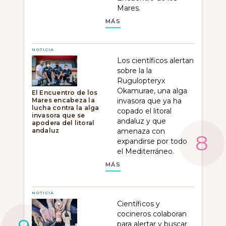
Mares.
MÁS
NOTICIA
Los científicos alertan
sobre la la
Rugulopteryx
Okamurae, una alga
El Encuentro de los
Mares encabeza la
invasora que ya ha
lucha contra la alga
copado el litoral
invasora que se
andaluz y que
apodera del litoral
andaluz
amenaza con
expandirse por todo
el Mediterráneo.
MÁS
NOTICIA
Científicos y
cocineros colaboran
para alertar y buscar